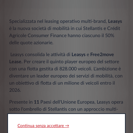
Specializzata nel leasing operativo multi-brand,
Leasys
è la nuova società di mobilità in cui Stellantis e Crédit
Agricole Consumer Finance hanno ciascuno il 50%
delle quote azionarie.
Leasys consolida le attività di
Leasys
e
Free2move
Lease.
Per creare il quinto player europeo del settore
con una flotta gestita di 828.000 veicoli. L'ambizione è
diventare un leader europeo dei servizi di mobilità, con
un obiettivo di flotta di un milione di veicoli entro il
2026.
Presente in
11
Paesi dell'Unione Europea, Leasys opera
sotto l'ombrello di Stellantis con un approccio multi-
brand e attraverso diversi canali di vendita: rete
Stellantis, Broker Indipendenti, Vendita Diretta e canali
Continua senza accettare →
digitali.