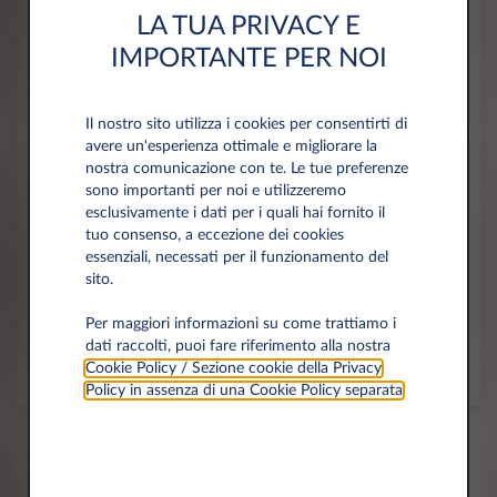
LA TUA PRIVACY E
La strategia della nuova società è quella di offrire
IMPORTANTE PER NOI
soluzioni di mobilità innovative che forniranno ai
clienti la migliore esperienza di mobilità.
Il nostro sito utilizza i cookies per consentirti di
Il noleggio a lungo termine sarà una "forza trainante"
avere un'esperienza ottimale e migliorare la
nella transizione verso l'elettrificazione.
nostra comunicazione con te. Le tue preferenze
sono importanti per noi e utilizzeremo
"La scelta della Nuova Mobilità" è lo slogan della nuova
esclusivamente i dati per i quali hai fornito il
società, una promessa di marca chiara e affidabile
tuo consenso, a eccezione dei cookies
verso i clienti.
essenziali, necessati per il funzionamento del
sito.
LEGGI IL COMUNICATO STAMPA
Per maggiori informazioni su come trattiamo i
dati raccolti, puoi fare riferimento alla nostra
Condividi su
Cookie Policy / Sezione cookie della Privacy
Policy in assenza di una Cookie Policy separata
.
News history