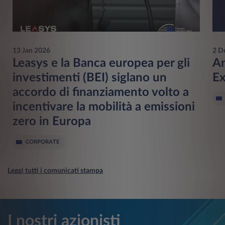
13 Jan 2026
2 D
Leasys e la Banca europea per gli
An
investimenti (BEI) siglano un
Ex
accordo di finanziamento volto a
incentivare la mobilità a emissioni
zero in Europa
CORPORATE
Leggi tutti i comunicati stampa
I nostri azionisti