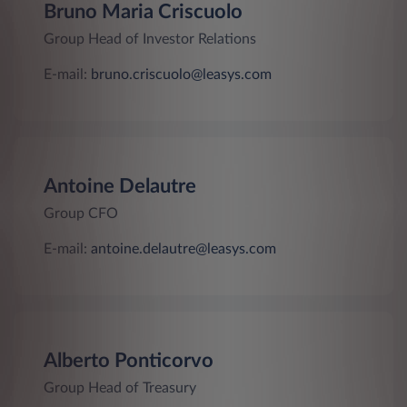
Bruno Maria Criscuolo
Group Head of Investor Relations
E-mail:
bruno.criscuolo@leasys.com
Antoine Delautre
Group CFO
E-mail:
antoine.delautre@leasys.com
Alberto Ponticorvo
Group Head of Treasury