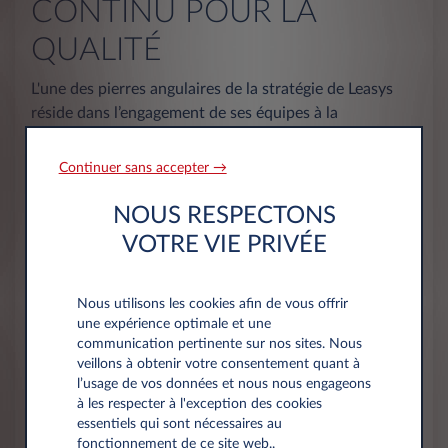
CONTINU POUR LA
QUALITÉ
L'une des pierres angulaires de la stratégie de Leasys
réside dans l’engagement de ses équipes à la
satisfaction de sa clientèle. Leasys supervise tous les
points de contact avec ses clients, surveille leurs
Continuer sans accepter →
commentaires, évalue leur taux de satisfaction et
acquiert des informations précieuses sur la meilleure
NOUS RESPECTONS
façon de répondre à leurs besoins futurs. En 2024,
VOTRE VIE PRIVÉE
Leasys prévoit de continuer à investir dans des
technologies de pointe pour promouvoir l'innovation et
Nous utilisons les cookies afin de vous offrir
enrichir son catalogue de produits et services dans le
une expérience optimale et une
but d'offrir une expérience client « best in class ».
communication pertinente sur nos sites. Nous
veillons à obtenir votre consentement quant à
DIVERSIFICATION DES
l’usage de vos données et nous nous engageons
à les respecter à l'exception des cookies
FINANCEMENTS ET
essentiels qui sont nécessaires au
fonctionnement de ce site web..