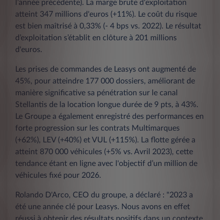
l’année précédente). La marge brute d'exploitation
atteint 347 millions d'euros (+11%). Le coût du risque
est bien maîtrisé à 0,33% (- 4 bps vs. 2022). Le résultat
d’exploitation s’établit en clôture à 201 millions
d'euros.
Les prises de commandes de Leasys ont augmenté de
45%, pour atteindre 177 000 dossiers, améliorant de
manière significative sa pénétration sur le canal
Stellantis de la location longue durée de 9 pts, à 43%.
Le Groupe a également enregistré des performances en
forte progression sur les contrats Multimarques
(+62%), LEV (+40%) et VUL (+115%). La flotte gérée a
atteint 870 000 véhicules (+5% vs. Avril 2023), cette
tendance étant en ligne avec l'objectif d’un million de
véhicules fixé pour 2026.
Rolando D'Arco, CEO du groupe, a déclaré : "2023 a
été une année clé pour Leasys. Nous avons en effet
réussi à obtenir des résultats positifs dans un contexte