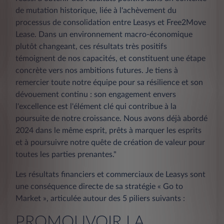
de mutation historique, liée à l'achèvement du
processus de consolidation entre Leasys et Free2Move
Lease. Dans un environnement macro-économique
plutôt changeant, ces résultats très positifs
témoignent de nos capacités, et constituent une étape
concrète vers nos ambitions futures. Je tiens à
remercier toute notre équipe pour sa résilience et son
dévouement continu : son engagement envers
l'excellence est l'élément clé qui contribue à la
poursuite de notre croissance. Nous avons déjà abordé
2024 dans le même esprit, prêts à marquer les esprits
et à poursuivre notre quête de création de valeur pour
toutes les parties prenantes."
Les résultats financiers et commerciaux de Leasys sont
une conséquence directe de sa stratégie « Go to
Market », articulée autour des 5 piliers suivants :
PROMOUVOIR LA