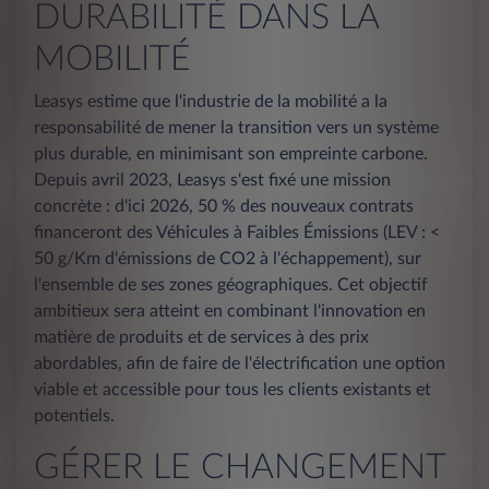
DURABILITÉ DANS LA
MOBILITÉ
Leasys estime que l'industrie de la mobilité a la
responsabilité de mener la transition vers un système
plus durable, en minimisant son empreinte carbone.
Depuis avril 2023, Leasys s'est fixé une mission
concrète : d'ici 2026, 50 % des nouveaux contrats
financeront des Véhicules à Faibles Émissions (LEV : <
50 g/Km d'émissions de CO2 à l'échappement), sur
l'ensemble de ses zones géographiques. Cet objectif
ambitieux sera atteint en combinant l'innovation en
matière de produits et de services à des prix
abordables, afin de faire de l'électrification une option
viable et accessible pour tous les clients existants et
potentiels.
GÉRER LE CHANGEMENT