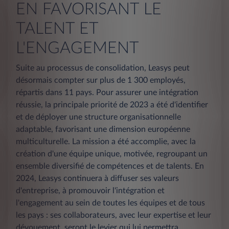
EN FAVORISANT LE
TALENT ET
L'ENGAGEMENT
Suite au processus de consolidation, Leasys peut
désormais compter sur plus de 1 300 employés,
répartis dans 11 pays. Pour assurer une intégration
réussie, la principale priorité de 2023 a été d'identifier
et de déployer une structure organisationnelle
adaptable, favorisant une dimension européenne
multiculturelle. La mission a été accomplie, avec la
création d'une équipe unique, motivée, regroupant un
ensemble diversifié de compétences et de talents. En
2024, Leasys continuera à diffuser ses valeurs
d'entreprise, à promouvoir l'intégration et
l'engagement au sein de toutes les équipes et de tous
les pays : ses collaborateurs, avec leur expertise et leur
dévouement, seront le levier qui lui permettra