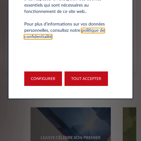
essentiels qui sont nécessaires au
La nouvelle campagne institutionnelle a été développée
fonctionnement de ce site web..
par l'agence internationale de consultation créative
Pour plus d’informations sur vos données
Noodles® et sera effective, à partir d’aujourd’hui, sur
personnelles, consultez notre
politique de
tous les marchés où Leasys opère.
confidentialité
.
Rome, le 13 mai 2024
Partager sur
CONFIGURER
TOUT ACCEPTER
News history
LEASYS CÉLÈBRE SON PREMIER