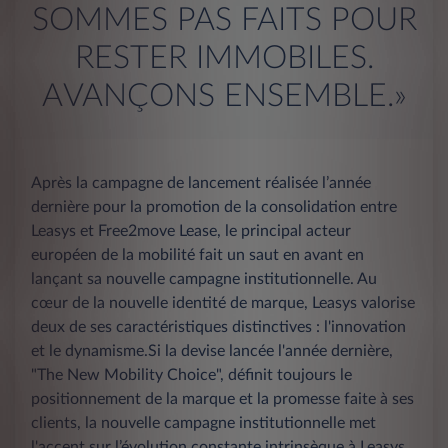
SOMMES PAS FAITS POUR
RESTER IMMOBILES.
AVANÇONS ENSEMBLE.»
Après la campagne de lancement réalisée l’année
dernière pour la promotion de la consolidation entre
Leasys et Free2move Lease, le principal acteur
européen de la mobilité fait un saut en avant en
lançant sa nouvelle campagne institutionnelle. Au
cœur de la nouvelle identité de marque, Leasys valorise
deux de ses caractéristiques distinctives : l'innovation
et le dynamisme.Si la devise lancée l'année dernière,
"The New Mobility Choice", définit toujours le
positionnement de la marque et la promesse faite à ses
clients, la nouvelle campagne institutionnelle met
l'accent sur l’évolution constante intrinsèque à Leasys